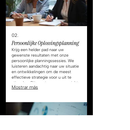
02.
Persoonlijke Oplossingsplanning
Krijg een helder pad naar uw
gewenste resultaten met onze
persoonlijke planningssessies. We
luisteren aandachtig naar uw situatie
en ontwikkelingen om de meest
effectieve strategie voor u uit te
stippelen. Dit zorgt voor een gerichte
Mostrar más
aanpak en optimale resultaten.