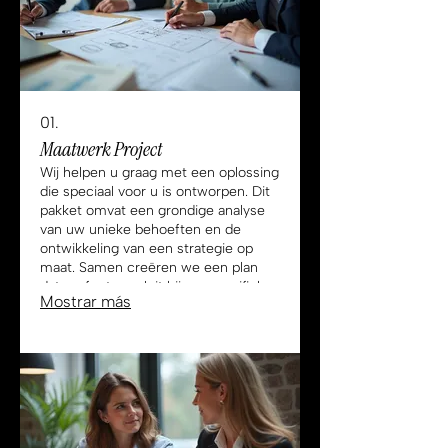
01.
Maatwerk Project
Wij helpen u graag met een oplossing
die speciaal voor u is ontworpen. Dit
pakket omvat een grondige analyse
van uw unieke behoeften en de
ontwikkeling van een strategie op
maat. Samen creëren we een plan
dat perfect aansluit bij uw specifieke
Mostrar más
doelen en omstandigheden.